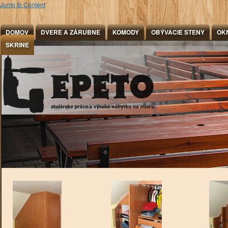
Jump to Content
DOMOV
DVERE A ZÁRUBNE
KOMODY
OBÝVACIE STENY
OK
SKRINE