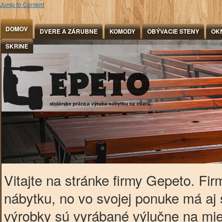
Jump to Content
DOMOV
DVERE A ZÁRUBNE
KOMODY
OBÝVACIE STENY
OK
SKRINE
Vitajte na stránke firmy Gepeto. F
nábytku, no vo svojej ponuke má aj 
výrobky sú vyrábané výlučne na mi