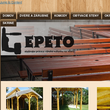
Jump to Content
DOMOV
DVERE A ZÁRUBNE
KOMODY
OBÝVACIE STENY
OK
SKRINE